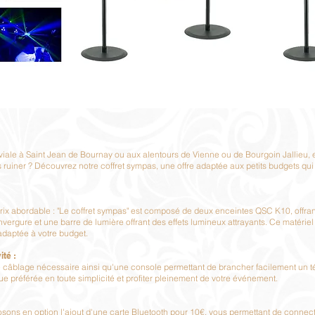
iale à Saint Jean de Bournay ou aux alentours de Vienne ou de Bourgoin Jallieu, 
 ruiner ? Découvrez notre coffret sympas, une offre adaptée aux petits budgets qui
prix abordable : "Le coffret sympas" est composé de deux enceintes QSC K10, offra
ergure et une barre de lumière offrant des effets lumineux attrayants. Ce matériel
adaptée à votre budget.
ité :
 le câblage nécessaire ainsi qu'une console permettant de brancher facilement un t
e préférée en toute simplicité et profiter pleinement de votre événement.
osons en option l'ajout d'une carte Bluetooth pour 10€, vous permettant de connecte