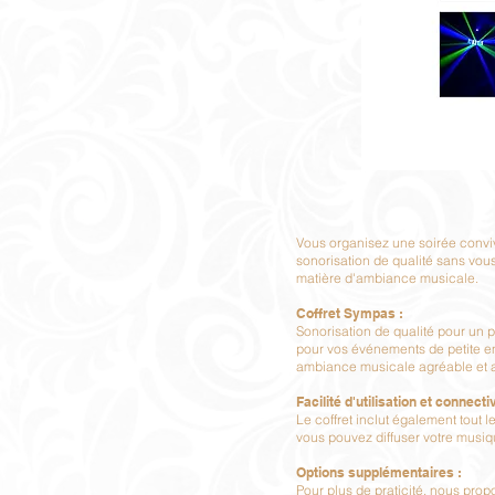
Vous organisez une soirée conviv
sonorisation de qualité sans vous
matière d'ambiance musicale.
Coffret Sympas :
Sonorisation de qualité pour un 
pour vos événements de petite env
ambiance musicale agréable et 
Facilité d'utilisation et connectiv
Le coffret inclut également tout
vous pouvez diffuser votre musiqu
Options supplémentaires :
Pour plus de praticité, nous prop