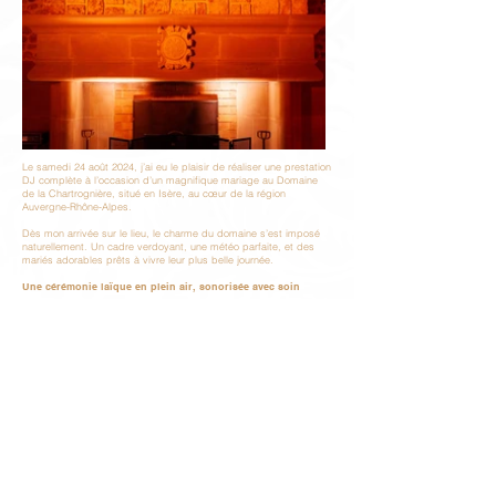
Le samedi 24 août 2024, j’ai eu le plaisir de réaliser une prestation
DJ complète à l’occasion d’un magnifique mariage au Domaine
de la Chartrognière, situé en Isère, au cœur de la région
Auvergne-Rhône-Alpes.
Dès mon arrivée sur le lieu, le charme du domaine s’est imposé
naturellement. Un cadre verdoyant, une météo parfaite, et des
mariés adorables prêts à vivre leur plus belle journée.
Une cérémonie laïque en plein air, sonorisée avec soin
La journée a commencé par une cérémonie laïque en extérieur.
Pour ce moment chargé d’émotion, j’ai assuré la sonorisation
complète, avec un système discret mais puissant permettant à
chaque mot d’être entendu avec clarté, sans nuire à l’esthétique
du lieu.
Une ambiance musicale sur-mesure pour le cocktail
Le vin d’honneur s’est tenu à l’ombre des arbres du domaine,
dans une ambiance détendue. J’ai mis en place un fond sonore
élégant et chaleureux, parfaitement adapté aux échanges, rires et
discussions. Une playlist personnalisée avait été conçue avec les
mariés, pour refléter leur univers.