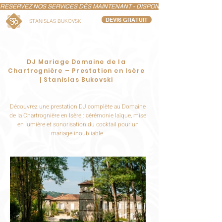
RESERVEZ NOS SERVICES DÈS MAINTENANT - DISPONIBILITÉS LIMITÉS POUR
DEVIS GRATUIT
STANISLAS BUKOVSKI
DJ Mariage Domaine de la
Chartrognière – Prestation en Isère
| Stanislas Bukovski
Découvrez une prestation DJ complète au Domaine
de la Chartrognière en Isère : cérémonie laïque, mise
en lumière et sonorisation du cocktail pour un
mariage inoubliable.