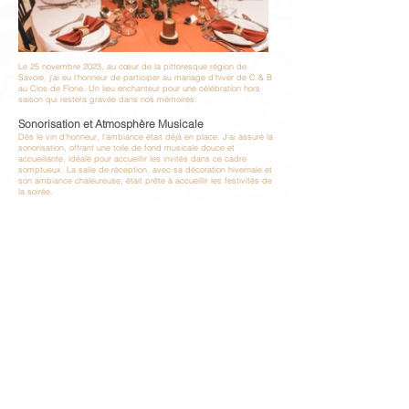
Le 25 novembre 2023, au cœur de la pittoresque région de
Savoie, j'ai eu l'honneur de participer au mariage d'hiver de C & B
au Clos de Florie. Un lieu enchanteur pour une célébration hors
saison qui restera gravée dans nos mémoires.
Sonorisation et Atmosphère Musicale
Dès le vin d'honneur, l'ambiance était déjà en place. J'ai assuré la
sonorisation, offrant une toile de fond musicale douce et
accueillante, idéale pour accueillir les invités dans ce cadre
somptueux. La salle de réception, avec sa décoration hivernale et
son ambiance chaleureuse, était prête à accueillir les festivités de
la soirée.
La Prestation DJ avec une Touche Vintage
Ce qui a rendu cette soirée unique était ma prestation DJ,
réalisée avec des platines vinyles. Cette touche vintage a ajouté
un charme nostalgique à la soirée, créant une atmosphère à la
fois moderne et intemporelle.
Animations et Discours
La soirée fut ponctuée de diverses animations et discours,
permettant à chaque moment de briller de son propre éclat.
Chaque intervention était méticuleusement planifiée pour
s'intégrer harmonieusement à l'ensemble de la célébration.
Un Bal Précoce
L'un des objectifs de la soirée était de lancer le bal assez tôt.
Conscients que la musique devait s'arrêter à 3 heures du matin,
nous avons veillé à démarrer la partie dansante de la soirée de
manière à laisser suffisamment de temps pour que tout le monde